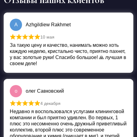
A
Azhgildiew Rakhmet
10 мая
Оценка
5
из 5
За такую цену и качество, нанимать можно хоть
каждую неделю, кристально чисто, приятно пахнет,
у вас золотые руки! Спасибо большое! 🙏 лучшая в
своем деле!
о
олег Савковский
4 декабря
Оценка
5
из 5
Недавно я воспользовался услугами клининговой
компании и был приятно удивлен. Во первых, 1
плюс это несомненно очень дружный приветливый
коллектив, второй плюс это современное
оборудование и химия (очищает в миг), и третий