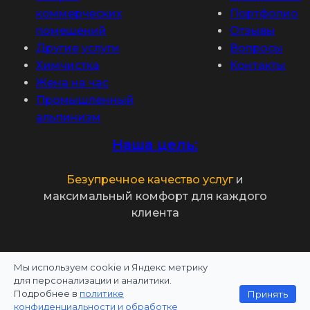
коммерческих
Портфолио
помещений
Отзывы
Другие услуги
Вопросы
Химчистка
Контакты
Жена на час
Промышленный
альпинизм
Наша цель:
Безупречное качество услуг
и
максимальный комфорт для каждого
клиента
Мы используем cookie и Яндекс метрику
Политика конфиденциальности
для персонализации и аналитики.
Подробнее в
политике
Принять
Информация на сайте не является публичной
конфиденциальности и обработке