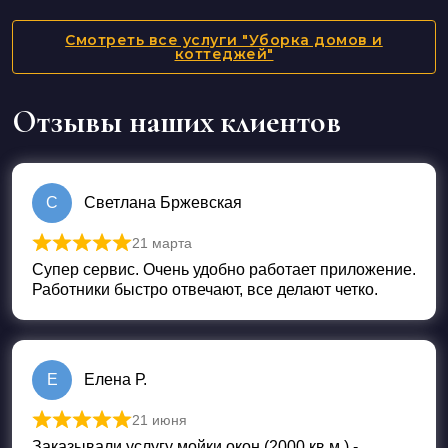
Смотреть все услуги "Уборка домов и
коттеджей"
Отзывы наших клиентов
С
Светлана Бржевская
21 марта
Оценка
5
из 5
Супер сервис. Очень удобно работает приложение.
Работники быстро отвечают, все делают четко.
Е
Елена Р.
21 июня
Оценка
5
из 5
Заказывали услугу мойки окон (2000 кв.м.) -