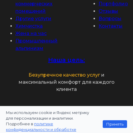
коммерческих
Портфолио
помещений
Отзывы
Другие услуги
Вопросы
Химчистка
Контакты
Жена на час
Промышленный
альпинизм
Наша цель:
Безупречное качество услуг
и
максимальный комфорт для каждого
клиента
Мы используем cookie и Яндекс метрику
Политика конфиденциальности
для персонализации и аналитики.
Подробнее в
политике
Принять
Информация на сайте не является публичной
конфиденциальности и обработке
офертой