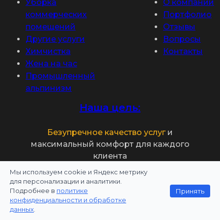
Уборка
О компании
коммерческих
Портфолио
помещений
Отзывы
Другие услуги
Вопросы
Химчистка
Контакты
Жена на час
Промышленный
альпинизм
Наша цель:
Безупречное качество услуг
и
максимальный комфорт для каждого
клиента
Мы используем cookie и Яндекс метрику
для персонализации и аналитики.
Подробнее в
политике
Принять
Политика конфиденциальности
конфиденциальности и обработке
данных
.
Информация на сайте не является публичной