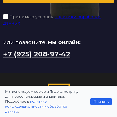
Принимаю условия
политики обработки
данных
или позвоните,
мы онлайн:
+7 (925) 208-97-42
Мы используем cookie и Яндекс метрику
для персонализации и аналитики.
Подробнее в
политике
Принять
конфиденциальности и обработке
данных
.
Услуги